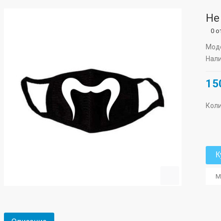
Не
0 
Мод
Нали
15
Кол
К
М