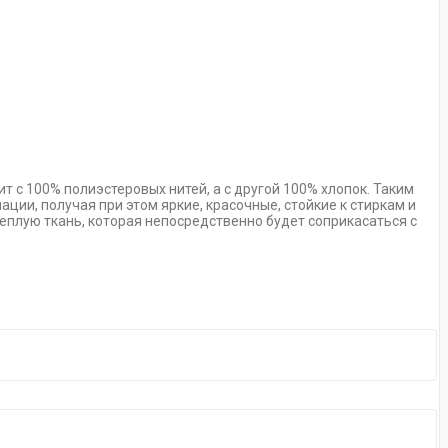
оит с 100% полиэстеровых нитей, а с другой 100% хлопок. Таким
ии, получая при этом яркие, красочные, стойкие к стиркам и
еплую ткань, которая непосредственно будет соприкасаться с