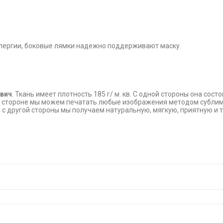
ллергии, боковые лямки надежно поддерживают маску.
двич
. Ткань имеет плотность 185 г/ м. кв. С одной стороны она сост
й стороне мы можем печатать любые изображения методом сублимац
с другой стороны мы получаем натуральную, мягкую, приятную и т