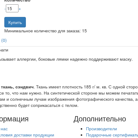
-
+
Купить
Минимальное количество для заказа: 15
 (0)
чати
вызывает аллергии, боковые лямки надежно поддерживают маску.
 ткань, сэндвич
. Ткань имеет плотность 185 г/ м. кв. С одной сто
се то, что нам нужно. На синтетической стороне мы можем печат
ркам и солнечным лучам изображения фотографического качества, 
дственно будет соприкасаться с телом.
ормация
Дополнительно
 нас
Производители
словия доставки продукции
Подарочные сертификат