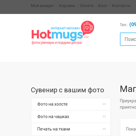
Мой аккаунт
Корзина
Оплата
Блог
Контакты
(09
Тел.:
Маг
Сувенир с вашим фото
Приукра
Фото на холсте
приятно
Фото на чашках
Печать на ткани
Пока