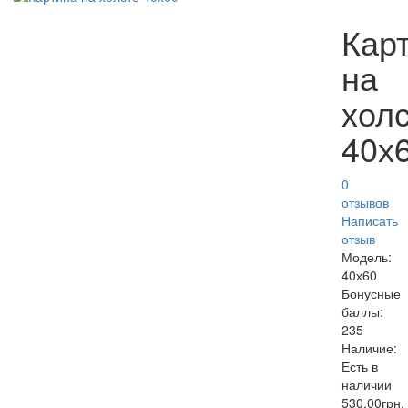
Кар
на
хол
40х
0
отзывов
Написать
отзыв
Модель:
40х60
Бонусные
баллы:
235
Наличие:
Есть в
наличии
530.00грн.