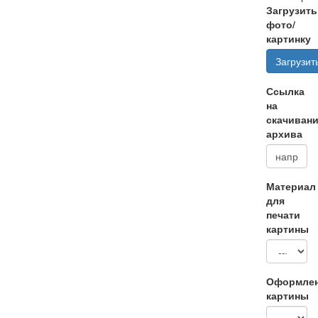
Загрузить
фото/
картинку
Загрузит
Ссылка
на
скачиван
архива
Материал
для
печати
картины
Оформле
картины